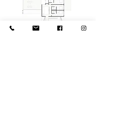
Résidence DM
Projet d'architecture exécutive.
Emplacement:
Itapema, SC.
Superficie:
550m²
Année:
2016.
Rendu:
BILD 3D.
Structurel:
Reical Engenharia.
Équipe:
Architecte Gustavo Peters
Arch. Sabrina da Rosa